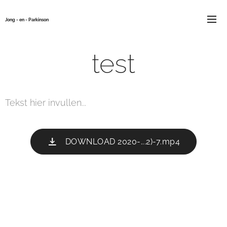
Jong - en - Parkinson
test
Tekst hier invullen...
DOWNLOAD 2020-...2)-7.mp4