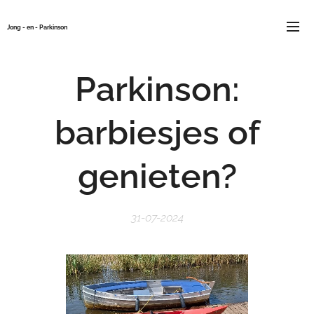
Jong - en - Parkinson
Parkinson:
barbiesjes of
genieten?
31-07-2024