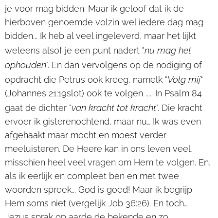
je voor mag bidden. Maar ik geloof dat ik de
hierboven genoemde volzin wel iedere dag mag
bidden... Ik heb al veel ingeleverd, maar het lijkt
nu mag het
weleens alsof je een punt nadert "
ophouden
". En dan vervolgens op de nodiging of
Volg mij
opdracht die Petrus ook kreeg, namelk "
"
(Johannes 21:19slot) ook te volgen ..... In Psalm 84
van kracht tot kracht
gaat de dichter "
". Die kracht
ervoer ik gisterenochtend, maar nu… Ik was even
afgehaakt maar mocht en moest verder
meeluisteren. De Heere kan in ons leven veel,
misschien heel veel vragen om Hem te volgen. En,
als ik eerlijk en compleet ben en met twee
woorden spreek... God is goed! Maar ik begrijp
Hem soms niet (vergelijk Job 36:26). En toch…
Jezus sprak op aarde de bekende en zo