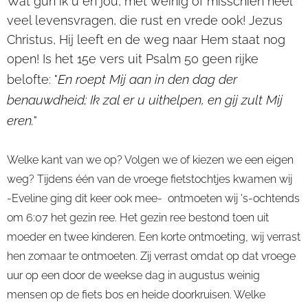
Wat gun ik u en jou, met weinig of misschien heel
veel levensvragen, die rust en vrede ook! Jezus
Christus, Hij leeft en de weg naar Hem staat nog
open! Is het 15e vers uit Psalm 50 geen rijke
En roept Mij aan in den dag der
belofte: "
benauwdheid; Ik zal er u uithelpen, en gij zult Mij
eren.
"
Welke kant van we op? Volgen we of kiezen we een eigen
weg? Tijdens één van de vroege fietstochtjes kwamen wij
-Eveline ging dit keer ook mee- ontmoeten wij 's-ochtends
om 6:07 het gezin ree. Het gezin ree bestond toen uit
moeder en twee kinderen. Een korte ontmoeting, wij verrast
hen zomaar te ontmoeten. Zij verrast omdat op dat vroege
uur op een door de weekse dag in augustus weinig
mensen op de fiets bos en heide doorkruisen. Welke