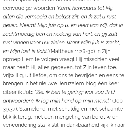
Komt herwaarts tot Mij,
eenvoudige woorden "
allen die vermoeid en belast zijt, en Ik zal u rust
geven. Neemt Mijn juk op u, en leert van Mij, dat Ik
zachtmoedig ben en nederig van hart; en gij zult
rust vinden voor uw zielen. Want Mijn juk is zacht,
en Mijn last is licht.
"(Mattheus 11:28-30) In Zijn
oproep Hem te volgen vraagt Hij misschien veel,
maar heeft Hij alles gegeven, tot Zijn leven toe.
Vrijwillig, uit liefde, om ons te bevrijden en eens te
brengen in het nieuwe Jeruzalem. Nog één keer
Zie, ik ben te gering; wat zou ik U
citeer ik Job: "
antwoorden? Ik leg mijn hand op mijn mond.
" (Job
39:37). Stamelend, met schuldig en met schaamte
blik ik terug, met een mengeling van berouw en
verwondering sta ik stil, in dankbaarheid kijk ik naar