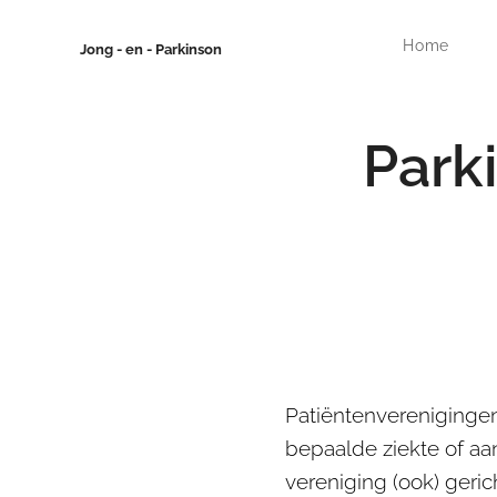
Home
Jong - en - Parkinson
Park
Patiëntenverenigingen
bepaalde ziekte of aa
vereniging (ook) geri