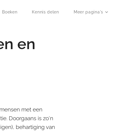
Boeken
Kennis delen
Meer pagina's
en en
op mensen met een
ie. Doorgaans is zo'n
igen), behartiging van