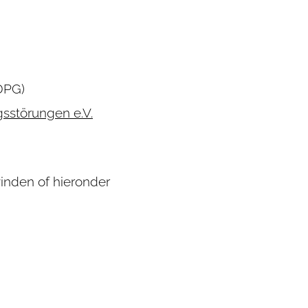
DPG)
sstörungen e.V.
inden of hieronder