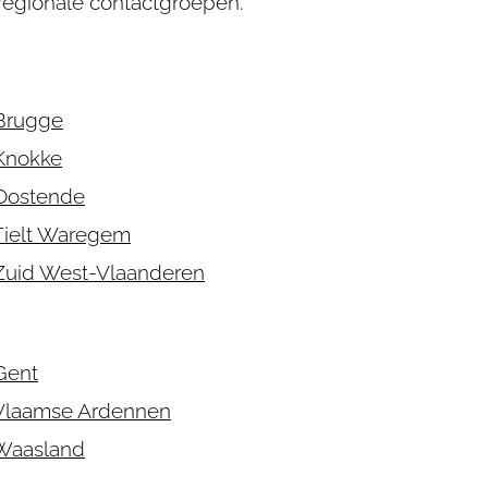
regionale contactgroepen.
Brugge
Knokke
Oostende
Tielt Waregem
Zuid West-Vlaanderen
Gent
Vlaamse Ardennen
Waasland