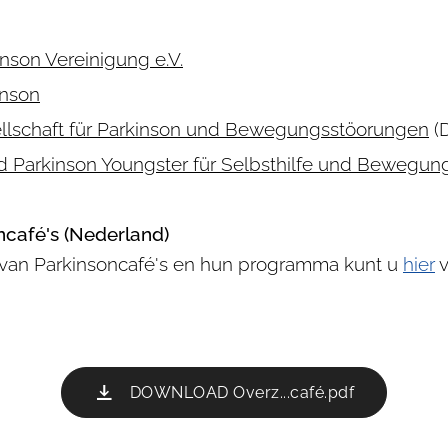
nson Vereinigung e.V.
inson
llschaft für Parkinson und Bewegungsstöorungen
(
Parkinson Youngster für Selbsthilfe und Bewegung
ncafé's (Nederland)
t van Parkinsoncafé's en hun programma kunt u
hier
v
DOWNLOAD Overz...café.pdf