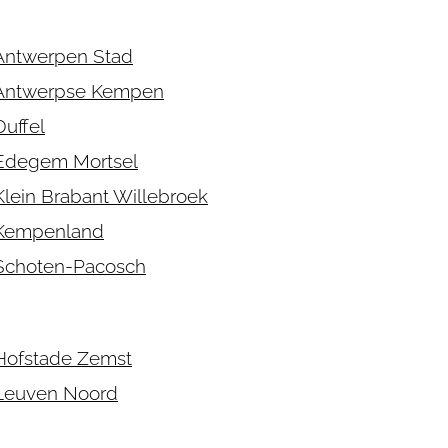
Antwerpen Stad
 Antwerpse Kempen
uffel
Edegem Mortsel
lein Brabant Willebroek
 Kempenland
Schoten-Pacosch
Hofstade Zemst
Leuven Noord