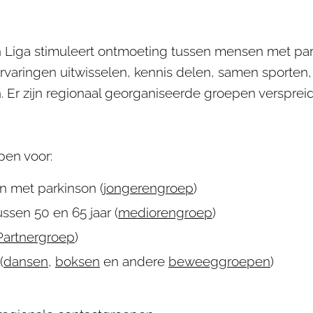
 Liga stimuleert ontmoeting tussen mensen met pa
rvaringen uitwisselen, kennis delen, samen sporten
Er zijn regionaal georganiseerde groepen versprei
epen voor:
 met parkinson (
jongerengroep
)
ssen 50 en 65 jaar (
mediorengroep
)
Partnergroep
)
(
dansen
,
boksen
en andere
beweeggroepen
)