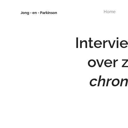
Home
Jong - en - Parkinson
Intervi
over z
chron