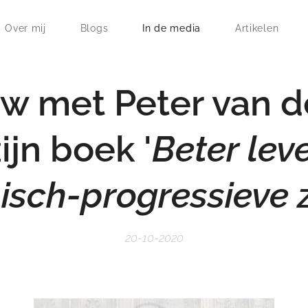
Over mij
Blogs
In de media
Artikelen
ew met Peter van 
ijn boek '
Beter lev
isch-progressieve 
20-10-2020