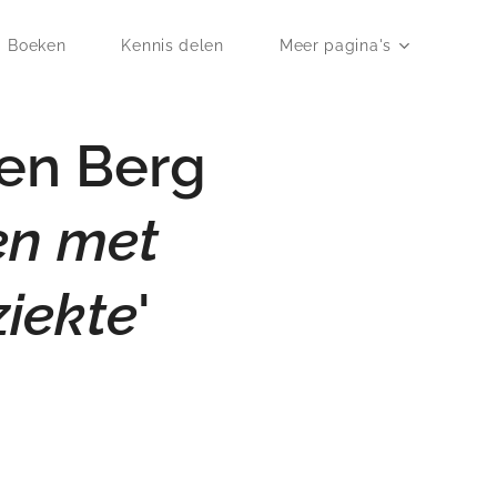
Boeken
Kennis delen
Meer pagina's
den Berg
en met
ziekte
'